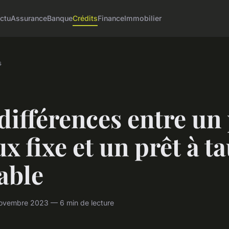
ctu
Assurance
Banque
Crédits
Finance
Immobilier
s
différences entre un
ux fixe et un prêt à t
able
ovembre 2023 — 6 min de lecture