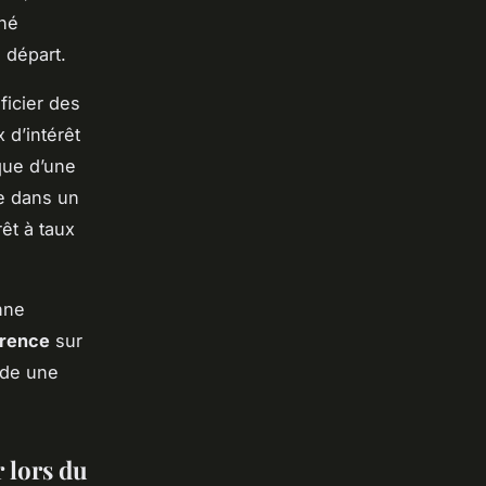
ché
 départ.
ficier des
x d’intérêt
que d’une
e dans un
êt à taux
nne
érence
sur
nde une
 lors du