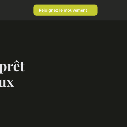
Rejoignez le mouvement →
 prêt
aux