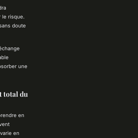
dra
 le risque.
a sans doute
 échange
able
absorber une
 total du
prendre en
vent
 varie en