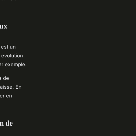
aux
 est un
e évolution
ar exemple.
e de
baisse. En
er en
on de