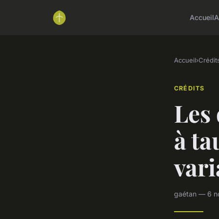
Accueil
A
Accueil
›
Crédit
CRÉDITS
Les 
à ta
vari
gaétan — 6 n