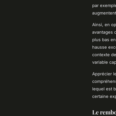
par exemple
augmentent,
Ainsi, en o
avantages d’
plus bas en
hausse exce
contexte de
variable cap
Apprécier l
compréhensi
lequel est 
certaine exp
Le rembo