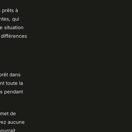
 prêts à
ntes, qui
e situation
 différences
 prêt dans
nt toute la
s pendant
rmet de
avez aucune
ourrait