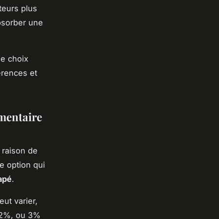
teurs plus
bsorber une
le choix
érences et
émentaire
 raison de
ne option qui
apé
.
eut varier,
, 2%, ou 3%