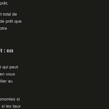
prêt.
 total de
 de prêt que
otre
t : un
é qui peut
ien vous
lier au
conomies si
 si les taux