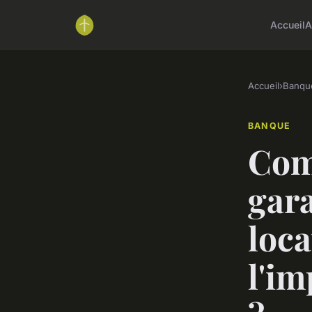
Accueil
A
Accueil
›
Banqu
BANQUE
Com
gara
loca
l'im