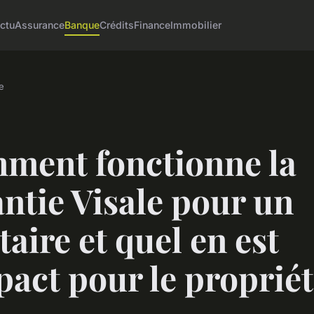
ctu
Assurance
Banque
Crédits
Finance
Immobilier
e
ment fonctionne la
ntie Visale pour un
taire et quel en est
pact pour le propriét