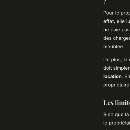
?
Pour le prop
effet, elle 
ne paie pas 
des charges
meublée.
De plus, la 
doit simple
location
. E
propriétair
Les limit
Bien que la
le propriét