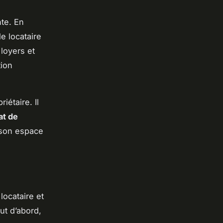
nte. En
le locataire
 loyers et
tion
iétaire. Il
at de
r son espace
locataire et
ut d’abord,