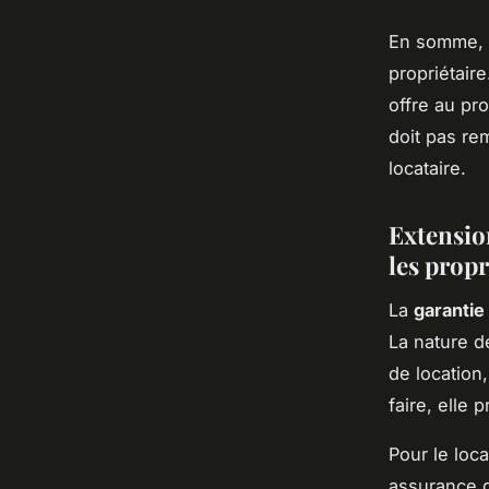
En somme, la
propriétaire
offre au pr
doit pas re
locataire.
Extension
les propr
La
garantie
La nature d
de location,
faire, elle
Pour le loca
assurance g