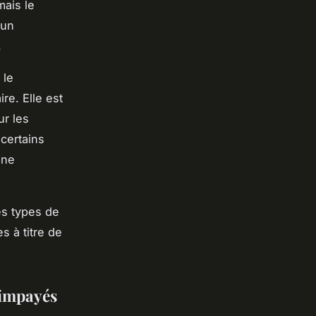
mais le
 un
.
 le
re. Elle est
r les
 certains
une
es types de
s à titre de
s impayés