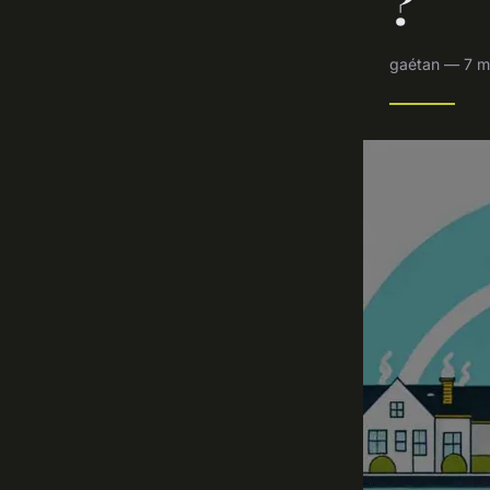
?
gaétan — 7 m