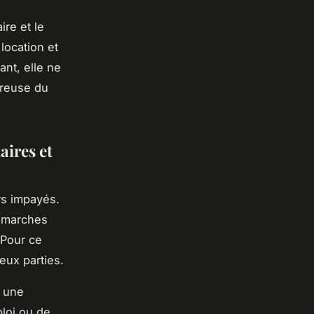
ire et le
location et
ant, elle ne
ureuse du
aires et
rs impayés.
démarches
 Pour ce
eux parties.
r une
loi ou de