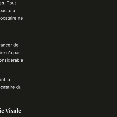
es. Tout
pacité à
locataire ne
avancer de
ire n’a pas
considérable
ant la
cataire
du
e Visale