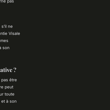
erne pas
s’il ne
ntie Visale
ommes
à son
ative ?
 pas être
re peut
ur toute
 et à son