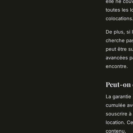
elle ne cou
toutes les 
colocations
De plus, si 
cherche pas
peut être s
avancées pa
encontre.
Peut-on 
La garantie
cumulée ave
souscrire à 
location. C
contenu.