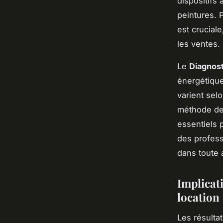
dispositifs
peintures. P
est cruciale
les ventes.
Le
Diagnos
énergétique
varient sel
méthode de 
essentiels 
des professi
dans toute 
Implicati
location
Les résulta