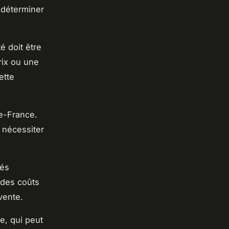
t déterminer
é doit être
rix ou une
ette
de-France.
 nécessiter
tés
 des coûts
vente.
re, qui peut