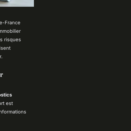
de-France
mmobilier
es risques
isent
r.
r
stics
rt est
informations