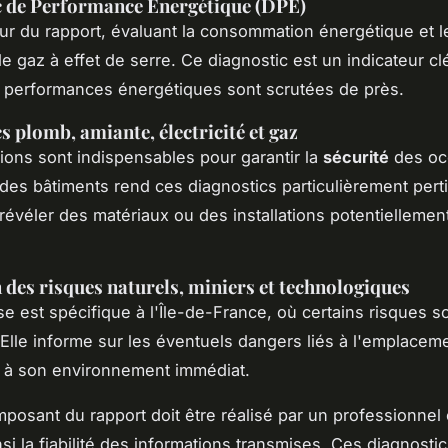
c de Performance Énergétique (DPE)
œur du rapport, évaluant la consommation énergétique et l
e gaz à effet de serre. Ce diagnostic est un indicateur clé
s performances énergétiques sont scrutées de près.
s plomb, amiante, électricité et gaz
ions sont indispensables pour garantir la
sécurité
des oc
e des bâtiments rend ces diagnostics particulièrement pert
 révéler des matériaux ou des installations potentiellemen
 des risques naturels, miniers et technologiques
se est spécifique à l'Île-de-France, où certains risques s
 Elle informe sur les éventuels dangers liés à l'emplaceme
t à son environnement immédiat.
osant du rapport doit être réalisé par un professionnel c
nsi la fiabilité des informations transmises. Ces diagnosti