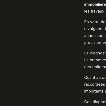
immobilièr
les travaux
En vertu de
divulguée. 
annulation 
précision es
Le diagnost
La présenc
des traitem
Quant au di
raccordées 
importants 
Ces diagnost