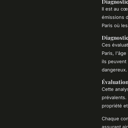
Diagnosti
Il est au c
émissions d
Paris où le
Diagnostic
Ces évaluat
Paris, l'âg
ils peuvent
dangereux.
Évaluation
Cette analy
prévalents.
propriété e
Chaque comp
assurant ai