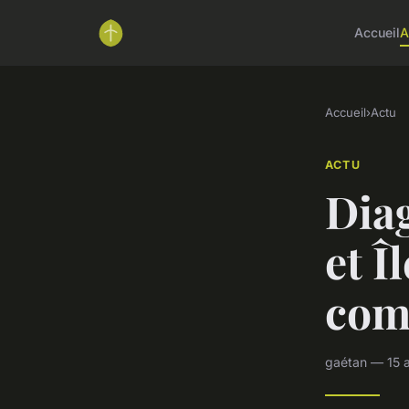
Accueil
A
Accueil
›
Actu
ACTU
Diag
et Î
comp
gaétan — 15 a