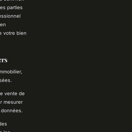
es parties
essionnel
 en
e votre bien
ers
mmobilier,
isées.
te vente de
r mesurer
s données.
 des