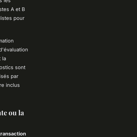
s les
stes A et B
listes pour
mation
d'évaluation
 la
ostics sont
isés par
re inclus
te ou la
transaction