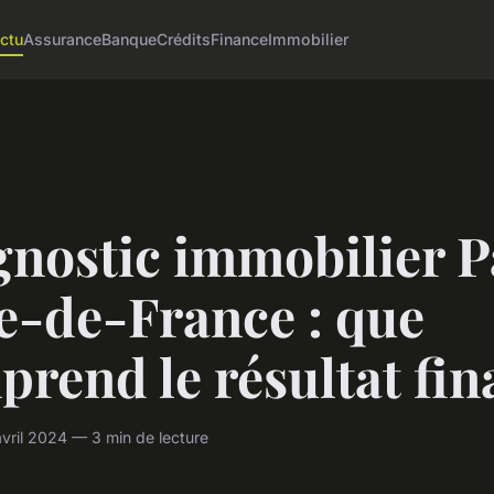
ctu
Assurance
Banque
Crédits
Finance
Immobilier
nostic immobilier P
le-de-France : que
rend le résultat fina
vril 2024 — 3 min de lecture