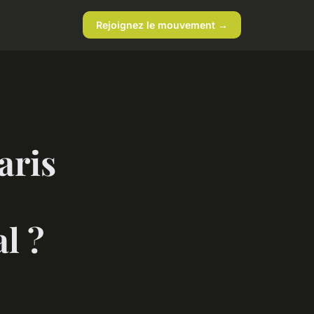
Rejoignez le mouvement →
aris
l ?