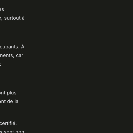
es
, surtout à
cupants. À
inents, car
t
ont plus
nt de la
ertifié,
cs sont non