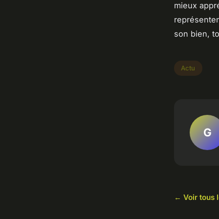
mieux appré
représenten
son bien, t
Actu
G
← Voir tous l