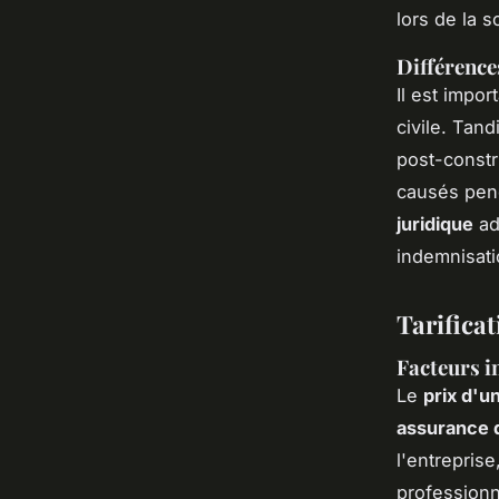
lors de la s
Différence
Il est impo
civile. Tand
post-constr
causés pend
juridique
ad
indemnisati
Tarifica
Facteurs i
Le
prix d'u
assurance 
l'entreprise
professionn