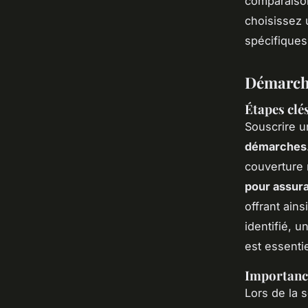
comparaisons
choisissez 
spécifiques 
Démarche
Étapes clé
Souscrire 
démarches
couverture 
pour assur
offrant ain
identifié, 
est essentie
Importance
Lors de la s