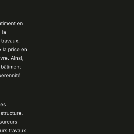
âtiment en
 la
 travaux.
e la prise en
vre. Ainsi,
e bâtiment
pérennité
les
structure.
ssureurs
urs travaux