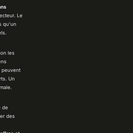
ans
ecteur. Le
us qu'un
ls.
on les
ens
s peuvent
rts. Un
male.
é de
iser des