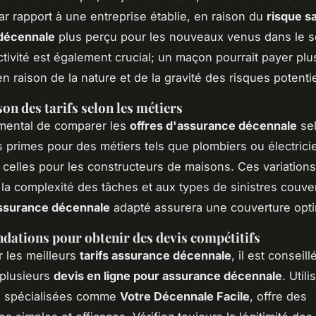
par rapport à une entreprise établie, en raison du
risque s
décennale
plus perçu pour les nouveaux venus dans le s
ctivité est également crucial; un maçon pourrait payer pl
en raison de la nature et de la gravité des risques potentie
n des tarifs selon les métiers
amental de comparer les
offres d'assurance décennale
sel
s primes pour des métiers tels que plombiers ou électrici
e celles pour les constructeurs de maisons. Ces variation
 la complexité des tâches et aux types de sinistres couve
assurance décennale
adapté assurera une couverture opti
ations pour obtenir des devis compétitifs
r les meilleurs
tarifs assurance décennale
, il est conseill
 plusieurs
devis en ligne pour assurance décennale
. Util
s spécialisées comme
Votre Décennale Facile
, offre des