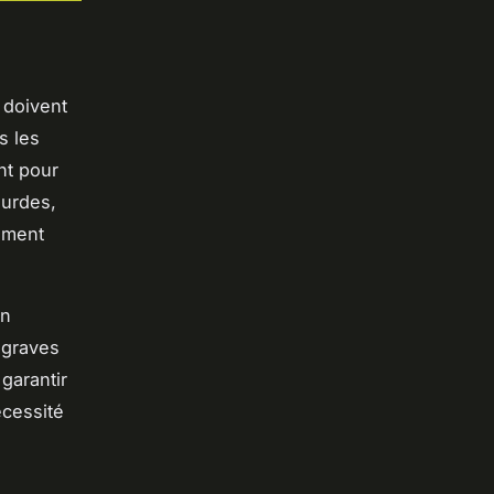
 doivent
s les
nt pour
ourdes,
ement
Un
 graves
 garantir
cessité