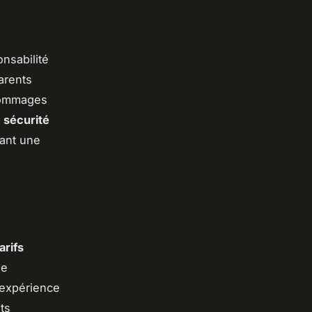
onsabilité
arents
dommages
e
sécurité
sant une
arifs
de
l'expérience
ts