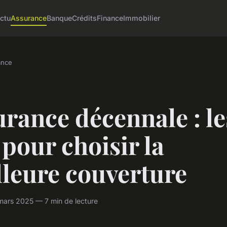
ctu
Assurance
Banque
Crédits
Finance
Immobilier
ance
rance décennale : le
 pour choisir la
lleure couverture
mars 2025 — 7 min de lecture