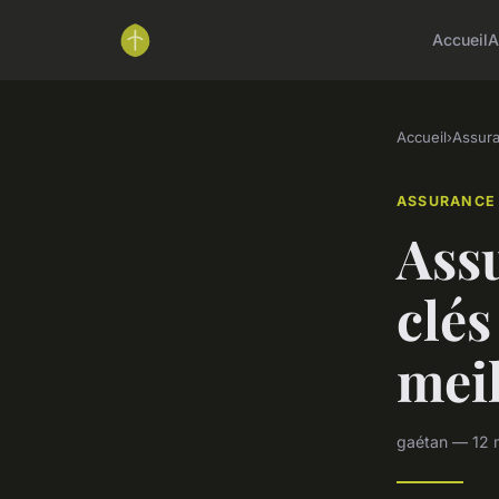
Accueil
A
Accueil
›
Assur
ASSURANCE
Assu
clés
mei
gaétan — 12 