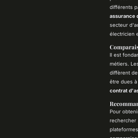
différents 
assurance 
secteur d'a
électricien 
Comparaiso
Il est fond
métiers. Le
diffèrent d
être dues à
contrat d'
Recommand
Pour obteni
rechercher
plateforme