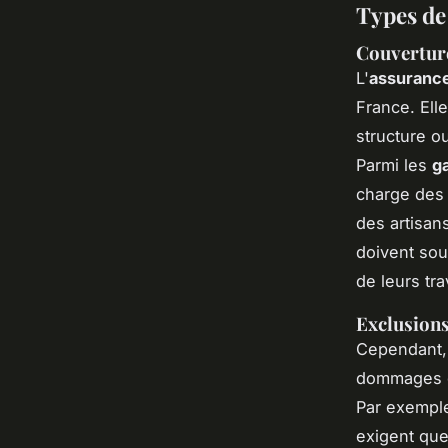
Types de
Couverture
L'
assuranc
France. Ell
structure o
Parmi les
g
charge des 
des artisan
doivent sou
de leurs tr
Exclusions
Cependant, 
dommages es
Par exemple
exigent que