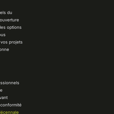
els du
couverture
des options
ous
 vos projets
bonne
essionnels
de
vant
 conformité
décennale