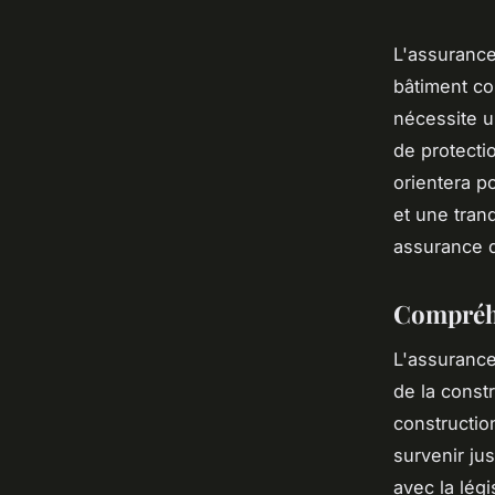
L'assurance
bâtiment con
nécessite u
de protecti
orientera po
et une tranq
assurance d
Compréhe
L'assurance
de la const
constructio
survenir ju
avec la légi