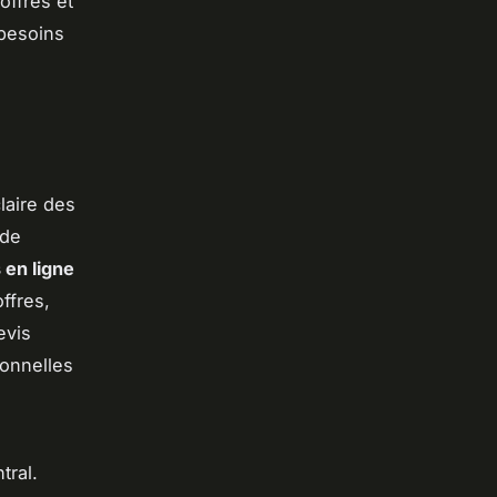
offres et
besoins
aire des
 de
 en ligne
ffres,
evis
ionnelles
tral.