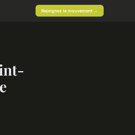
Rejoignez le mouvement →
int-
e