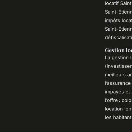
locatif Sain
Saint-Étien
impôts locat
Saint-Étien
défiscalisat
Gestion loc
La gestion l
(investissem
meilleurs a
l’assurance
impayés et 
l’offre : co
location lo
les habitan