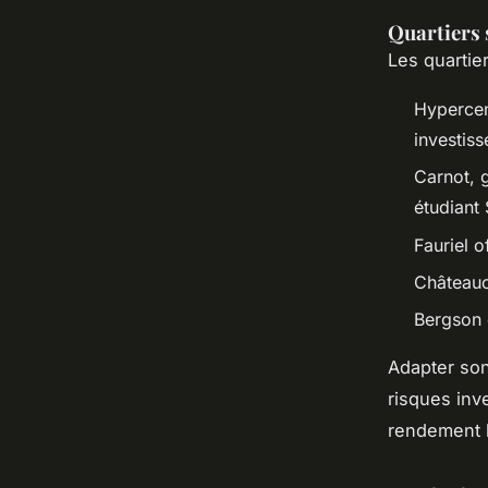
Quartiers 
Les quartier
Hypercen
investiss
Carnot, g
étudiant 
Fauriel o
Châteaucr
Bergson 
Adapter son
risques inv
rendement l