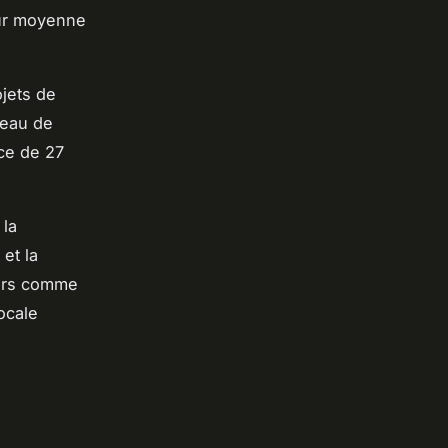
eur moyenne
jets de
seau de
nce de 27
 la
et la
iers comme
ocale