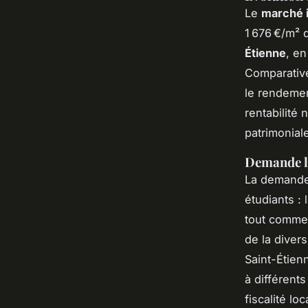
Le
marché i
1 676 €/m² 
Étienne
, en
Comparativem
le rendement
rentabilité 
patrimonial
Demande lo
La demande 
étudiants : 
tout comme l
de la diver
Saint-Étien
à différents
fiscalité lo