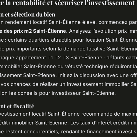
 la rentabilité et sécuriser l'investissement
n et sélection du bien
un rendement locatif Saint-Étienne élevé, commencez pa
 des prix m2 Saint-Étienne
. Analysez l’évolution prix imm
e : certains quartiers attractifs pour location Saint-Étienn
de prix importants selon la demande locative Saint-Étienn
haque appartement T1 T2 T3 Saint-Étienne : défauts cac
immobilier Saint-Étienne ou vétusté technique réduiront la 
tissement Saint-Étienne. Initiez la discussion avec une off
t vos chances de réaliser un investissement immobilier Sa
elon les conseils pour investisseur Saint-Étienne.
t et fiscalité
vestissement locatif Saint-Étienne recommande de maximi
édit immobilier Saint-Étienne. Les taux d’intérêt crédit imm
ne restent concurrentiels, rendant le financement invest