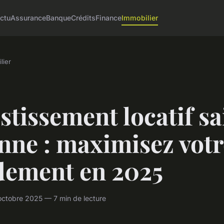
ctu
Assurance
Banque
Crédits
Finance
Immobilier
lier
stissement locatif sa
nne : maximisez votr
dement en 2025
ctobre 2025 — 7 min de lecture