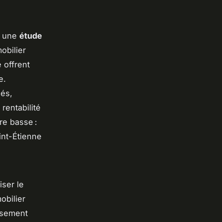
r une
étude
obilier
e offrent
e.
hés,
rentabilité
re basse :
int-Étienne
ser le
obilier
issement