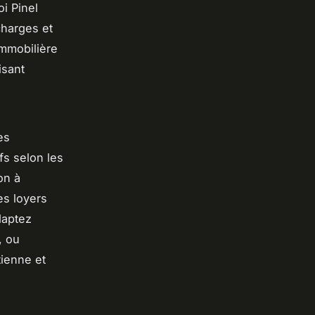
oi Pinel
charges et
immobilière
isant
es
fs selon les
on à
es loyers
daptez
, ou
tienne et