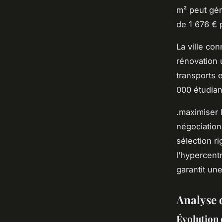
m² peut gén
de 1 676 € 
La ville co
rénovation 
transports 
000 étudian
.maximiser 
négociation
sélection r
l’hypercent
garantit un
Analyse 
Évolution 