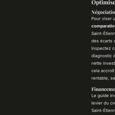
Optimiser
Négociatio
Pour viser 
comparative
Saint-Étienn
des écarts 
Inspectez c
diagnostic 
nette inves
cela accroî
rentable, s
Financemen
Le guide in
levier du cr
Saint-Étien