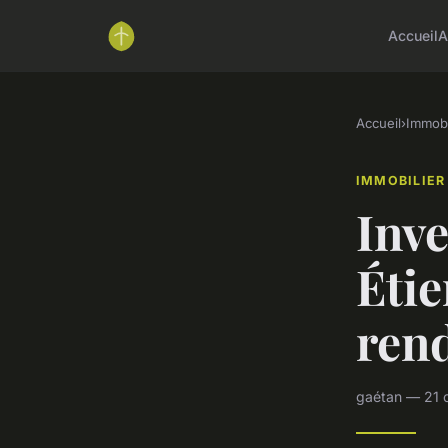
Accueil
A
Accueil
›
Immobi
IMMOBILIER
Inve
Étie
ren
gaétan — 21 o