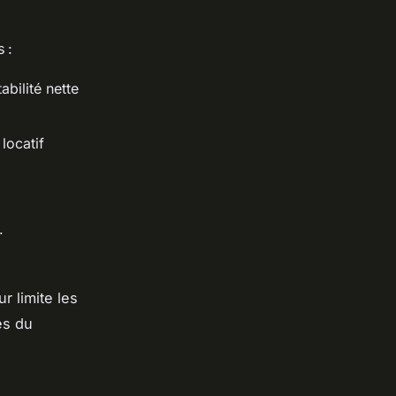
 :
bilité nette
locatif
.
r limite les
es du