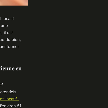
 locatif
c une
 il est
ue du bien,
ransformer
tienne en
if,
otentiels
t-locatif-
d’environ 51