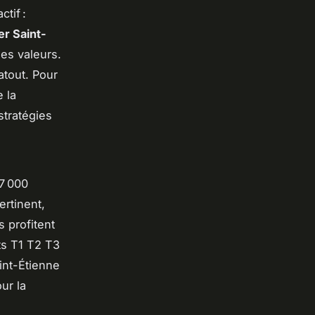
tif :
er Saint-
des valeurs.
atout. Pour
e la
stratégies
7 000
ertinent,
s profitent
ts T1 T2 T3
int-Étienne
ur la