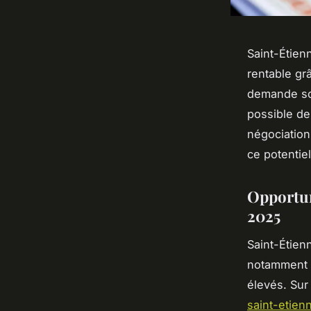
Saint-Étien
rentable gr
demande sou
possible de
négociation
ce potentie
Opportun
2025
Saint-Étienn
notamment e
élevés. Sur
saint-etien