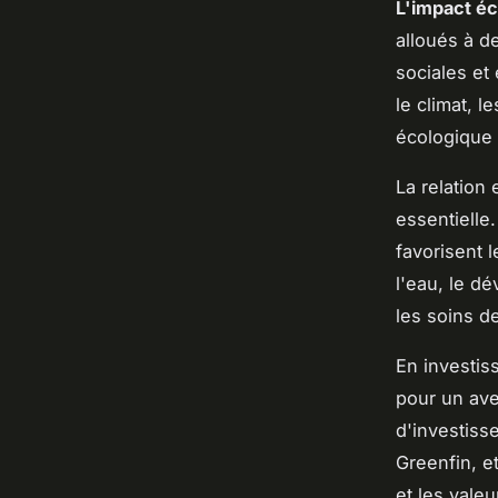
L'impact é
alloués à d
sociales et
le climat, 
écologique
La relation 
essentielle.
favorisent 
l'eau, le d
les soins d
En investis
pour un ave
d'investiss
Greenfin, et
et les vale