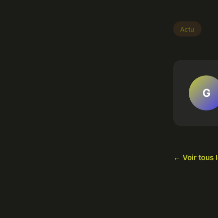
Actu
G
← Voir tous l