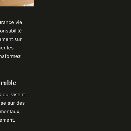
urance vie
onsabilité
vement sur
er les
ansformez
urable
 qui visent
pose sur des
nementaux,
sement.