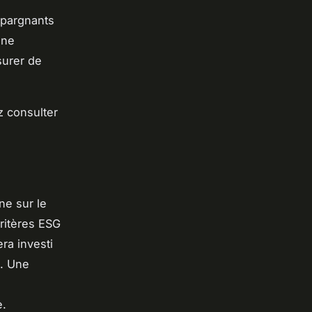
épargnants
Une
surer de
z consulter
ne sur le
critères ESG
ra investi
l. Une
e.