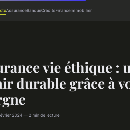
ctu
Assurance
Banque
Crédits
Finance
Immobilier
rance vie éthique : 
ir durable grâce à v
rgne
évrier 2024 — 2 min de lecture