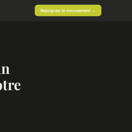
Rejoignez le mouvement →
un
otre