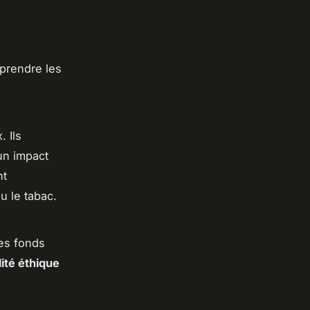
mprendre les
 Ils
un impact
nt
u le tabac.
des fonds
lité éthique