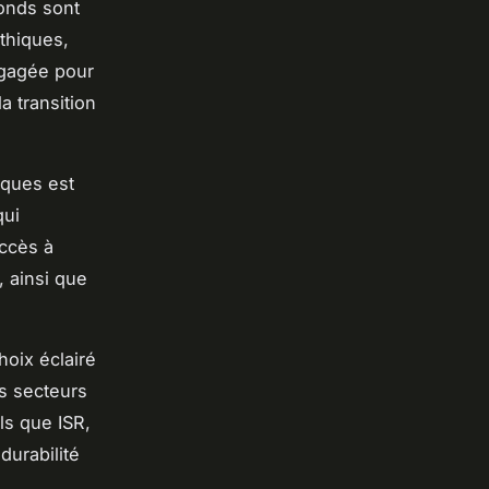
fonds sont
éthiques,
ngagée pour
a transition
iques est
qui
accès à
, ainsi que
hoix éclairé
es secteurs
ls que ISR,
durabilité