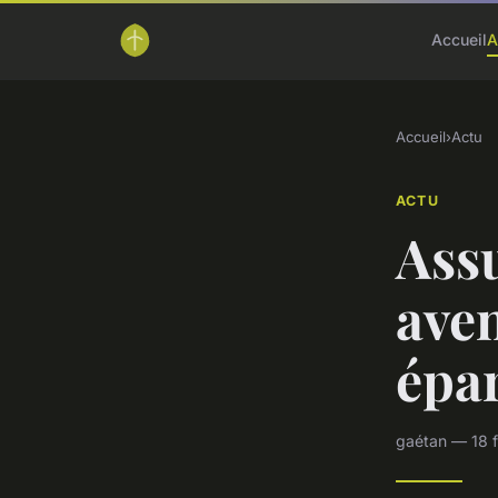
Accueil
A
Accueil
›
Actu
ACTU
Assu
aven
épa
gaétan — 18 f